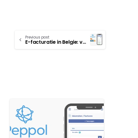
Previous post
E-facturatie in Belgie: van keuze naar verplichting
1