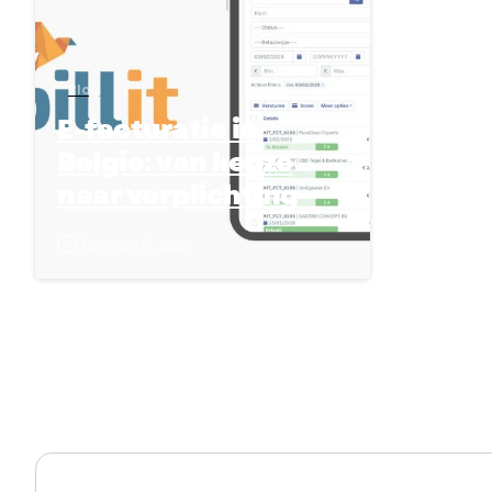
Blog
E-facturatie in
Belgie: van keuze
naar verplichting
February 21, 2026