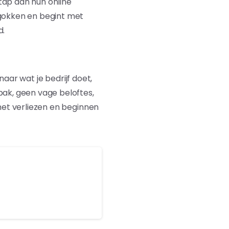
tap aan hun online
 gokken en begint met
d.
aar wat je bedrijf doet,
pak, geen vage beloftes,
 met verliezen en beginnen