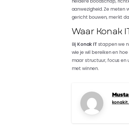
heldere boodschap, richte
aanwezigheid. Ze meten wa
gericht bouwen, merkt dat
Waar Konak IT
Bij
Konak IT
stappen we nie
wie je wil bereiken en ho
maar structuur, focus en 
met winnen.
Musta
konakit