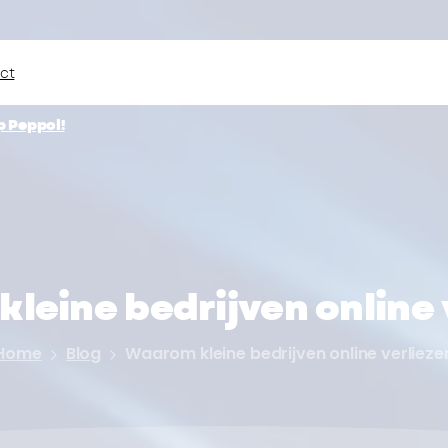
ct
p Peppol!
kleine
bedrijven
online
Home
Blog
Waarom kleine bedrijven online verlieze