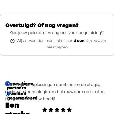
Overtuigd? Of nog vragen?
Kies jouw pakket of vraag ons voor begeleiding!2
Wij antwoorden meestal binnen
2 uur.
Yep, ook op
feestdagen!
Innovatieve
Onze digitale oplossingen combineren strategie,
partners
design en technologie om betrouwbare resultaten
Kwaliteit
gegarandeerd
te leveren voor uw bedrijf.
Een