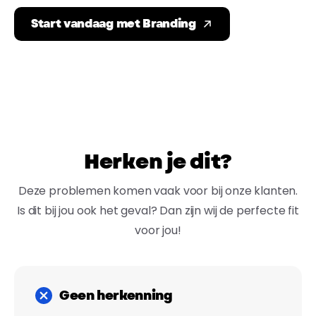
Start vandaag met Branding
Registreer je nu gratis!
Registreer je nu gratis!
H
e
r
k
e
n
j
e
d
i
t
?
Volg ons
Volg ons
Deze problemen komen vaak voor bij onze klanten.
Is dit bij jou ook het geval? Dan zijn wij de perfecte fit
Copyright © Konak IT - Alle rechten
Copyright © Konak IT - Alle rechten
voor jou!
voorbehouden
voorbehouden
Geen herkenning