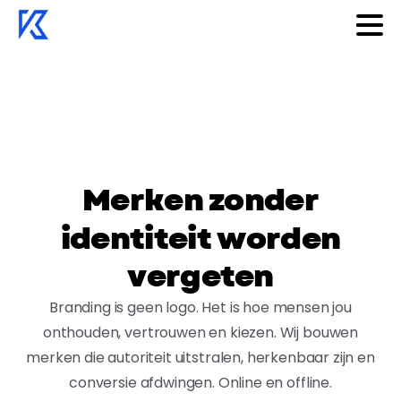
Snel navigeren
Snel navigeren
Homepagina
Home
Identiteit, herkenning en dominantie
M
e
r
k
e
n
z
o
n
d
e
r
Diensten
Diensten
i
d
e
n
t
i
t
e
i
t
w
o
r
d
e
n
Beleid
Beleid
v
e
r
g
e
t
e
n
Branding is geen logo. Het is hoe mensen jou
Contact
Contact
onthouden, vertrouwen en kiezen. Wij bouwen
merken die autoriteit uitstralen, herkenbaar zijn en
conversie afdwingen. Online en offline.